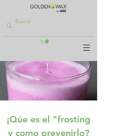
¡Qúe es el "frosting
y como prevenirlo?