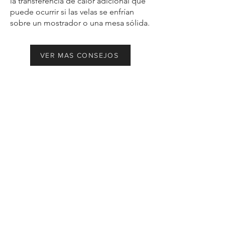
la transferencia de calor adicional que
puede ocurrir si las velas se enfrían
sobre un mostrador o una mesa sólida.
VER MAS CONSEJOS
Síguenos en nuestras redes sociales
@golden.wax.mx
Suscríbete para estar al tanto de
nuestras novedades
email