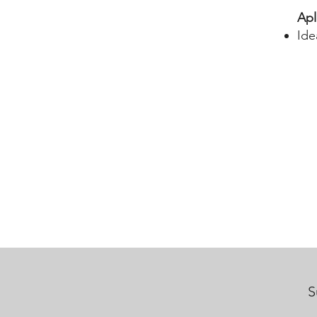
Apl
Ide
S