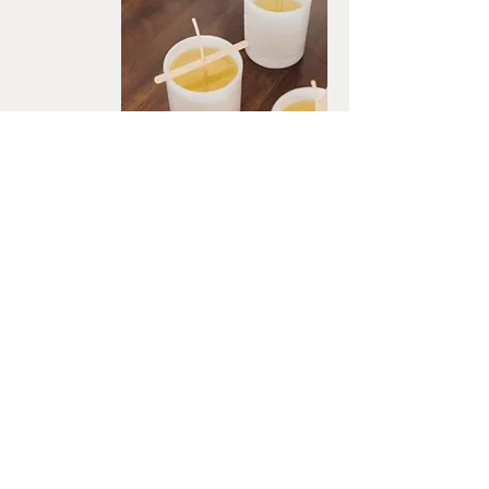
Nuestro producto líder, con la misma
funcionalidad que la cera en bloque
pero mucho más fácil de manejar
Reduce el tiempo de formulación ya
que ayuda a dosificar la cantidad
exacta rápidamente
El fundido es más rápido y
homogéneo, reduciendo el tiempo de